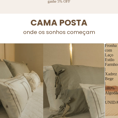
ganhe 5% OFF
ALMOFADAS 
ESA
FRONHAS
DECORATIVAS
CAMA POSTA
onde os sonhos começam
Fronha
com
Laço
Estilo
Farmho
|
Xadrez
Bege
|
100%
Algodã
|
UNID