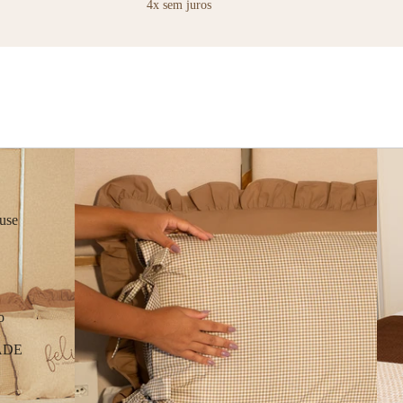
4x sem juros
ALMOFADAS 
PERSONALIZADAS
use
o
ADE