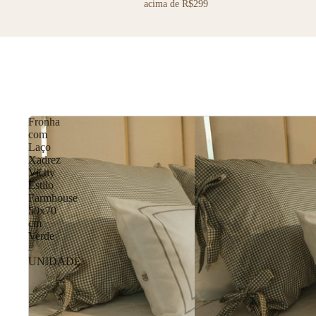
acima de R$299
JOGOS AMERICANOS
TOALHAS DE M
Fronha
com
Laço
Xadrez
Vichy
Estilo
Farmhouse
50x70
cm
Verde
-
UNIDADE